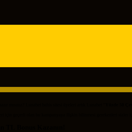
zır mısınız? Lunabet bahis sitesi üyeleri artık Lunabet “
Yüzde 50 Çev
ri için geçerli olan bu kampanyaya ilişkin bilinmesi gerekenleri sizler iç
Bin TL Bonus Kazanın!