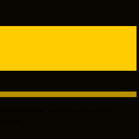
rimsiz Rulet Bonusu
” kampanyasından yararlanabiliyor!
in derledik.