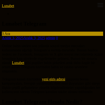
Skip
Lunabet
ope
to
me
content
Lunabet Telegram
3
Ara
Posted
Author
Aralık 3, 2025
Aralık 3, 2025
admin
0
on
Online bahis siteleri son yıllarda sosyal medya mecraları
kullanımında ağırlığı Telegram’a vermiş durumda. Bunun başlıca
nedeni ise Facebook, Instagram ve X gibi sosyal mecralarında açılan
hesaplara kısa sürelerde engellemeler gelmesi. Bunun bir sonucu
olarak
Lunabet
gibi popüler bahis şirketleri artık daha özgür bir
ortam sunan Telegram üzerinden bahis ve casino severlere
ulaşmakta.
Telegram kanalı üzerinden
yeni giriş adresi
, yepyeni bonus
kampanyaları, freespin yarışmaları, özel oran duyuruları gibi siteye
ilişkin çeşitli gelişmelere yönelik bilgilendirmeler yapıldığından her
kullanıcının sitenin Telegram kanalını takibe alması mühimdir.
Lunabet Telegram Hesabı Nedir?